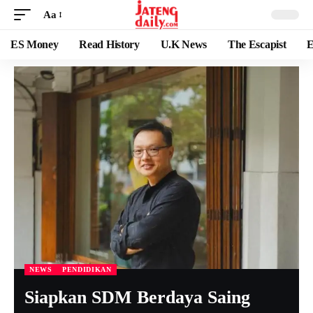
Aa
ES Money
Read History
U.K News
The Escapist
E
NEWS
PENDIDIKAN
Siapkan SDM Berdaya Saing