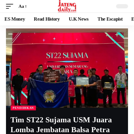
Aa
ES Money
Read History
U.K News
The Escapist
E
PENDIDIKAN
Tim ST22 Sujama USM Juara
Lomba Jembatan Balsa Petra