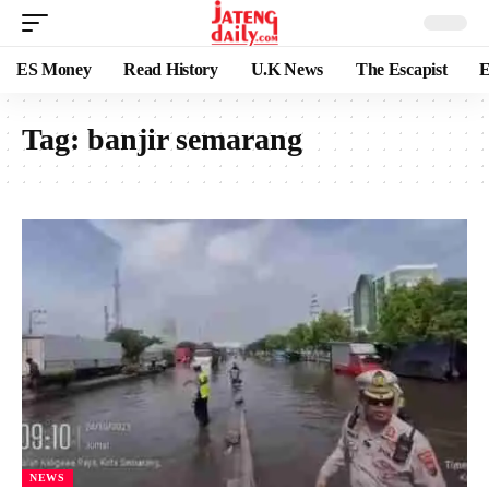
ES Money
Read History
U.K News
The Escapist
E
Tag:
banjir semarang
NEWS