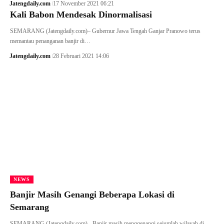
Jatengdaily.com
17 November 2021 06:21
Kali Babon Mendesak Dinormalisasi
SEMARANG (Jatengdaily.com)– Gubernur Jawa Tengah Ganjar Pranowo terus
memantau penanganan banjir di…
Jatengdaily.com
28 Februari 2021 14:06
NEWS
Banjir Masih Genangi Beberapa Lokasi di
Semarang
SEMARANG (Jatengdaily.com) - Banjir masih menggenangi sejumlah wilayah di