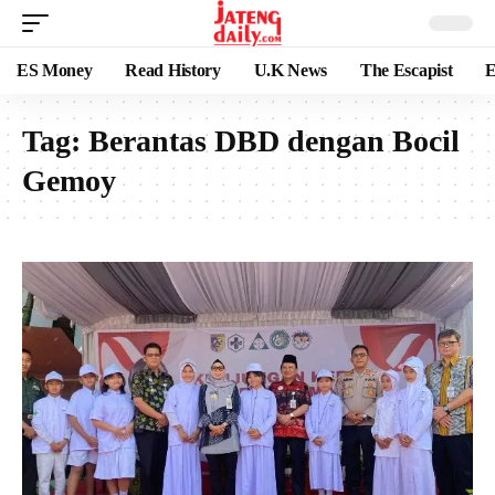
ES Money
Read History
U.K News
The Escapist
E
Tag:
Berantas DBD dengan Bocil
Gemoy