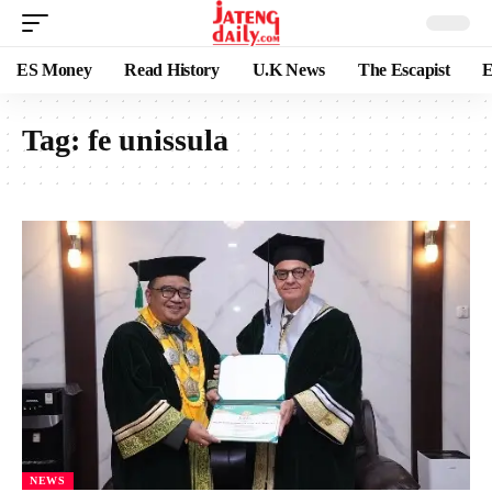
ES Money
Read History
U.K News
The Escapist
E
Tag:
fe unissula
NEWS