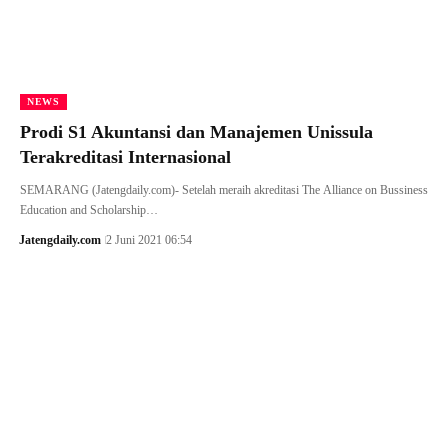
NEWS
Prodi S1 Akuntansi dan Manajemen Unissula
Terakreditasi Internasional
SEMARANG (Jatengdaily.com)- Setelah meraih akreditasi The Alliance on Bussiness
Education and Scholarship…
Jatengdaily.com
2 Juni 2021 06:54