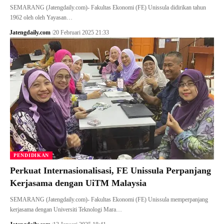
SEMARANG (Jatengdaily.com)- Fakultas Ekonomi (FE) Unissula didirikan tahun
1962 oleh oleh Yayasan…
Jatengdaily.com
20 Februari 2025 21:33
PENDIDIKAN
Perkuat Internasionalisasi, FE Unissula Perpanjang
Kerjasama dengan UiTM Malaysia
SEMARANG (Jatengdaily.com)- Fakultas Ekonomi (FE) Unissula memperpanjang
kerjasama dengan Universiti Teknologi Mara…