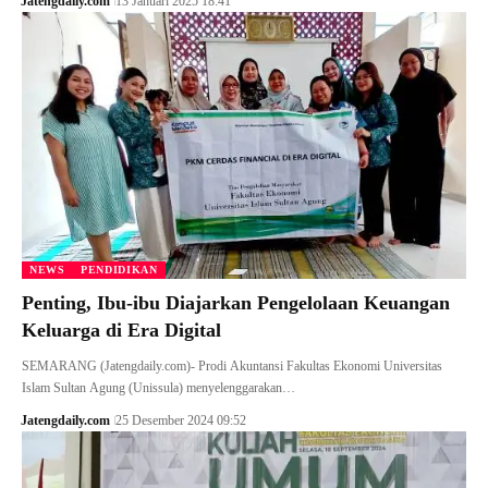
Jatengdaily.com
13 Januari 2025 18:41
NEWS
PENDIDIKAN
Penting, Ibu-ibu Diajarkan Pengelolaan Keuangan
Keluarga di Era Digital
SEMARANG (Jatengdaily.com)- Prodi Akuntansi Fakultas Ekonomi Universitas
Islam Sultan Agung (Unissula) menyelenggarakan…
Jatengdaily.com
25 Desember 2024 09:52