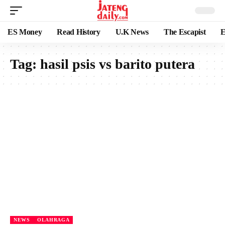
ES Money
Read History
U.K News
The Escapist
E
Tag:
hasil psis vs barito putera
NEWS
OLAHRAGA