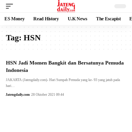
ES Money
Read History
U.K News
The Escapist
E
Tag:
HSN
HSN Jadi Momen Bangkit dan Bersatunya Pemuda
Indonesia
JAKARTA (Jatengdaily.com)- Hari Sumpah Pemuda yang ke- 93 yang jatuh pada
hari…
Jatengdaily.com
28 Oktober 2021 09:44