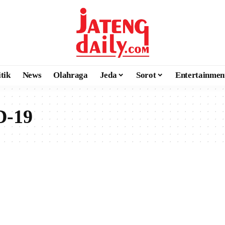
itik
News
Olahraga
Jeda
Sorot
Entertainmen
D-19