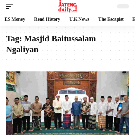
ES Money
Read History
U.K News
The Escapist
E
Tag:
Masjid Baitussalam
Ngaliyan