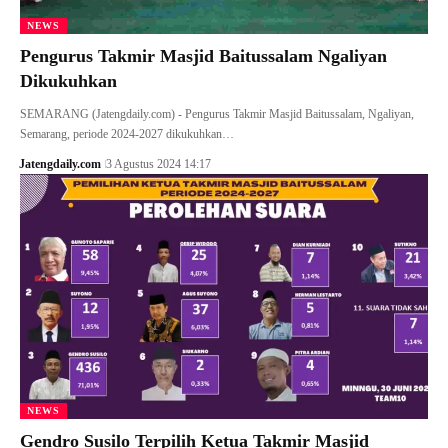
NEWS
Pengurus Takmir Masjid Baitussalam Ngaliyan
Dikukuhkan
SEMARANG (Jatengdaily.com) - Pengurus Takmir Masjid Baitussalam, Ngaliyan,
Semarang, periode 2024-2027 dikukuhkan…
Jatengdaily.com
3 Agustus 2024 14:17
NEWS
Gendro Susilo Terpilih Ketua Takmir Masjid