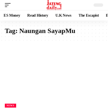
ES Money
Read History
U.K News
The Escapist
E
Tag:
Naungan SayapMu
NEWS