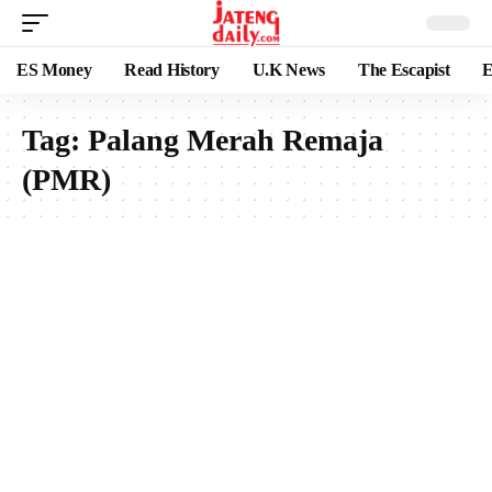
ES Money
Read History
U.K News
The Escapist
E
Tag:
Palang Merah Remaja
(PMR)