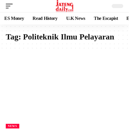
ES Money
Read History
U.K News
The Escapist
E
Tag:
Politeknik Ilmu Pelayaran
NEWS