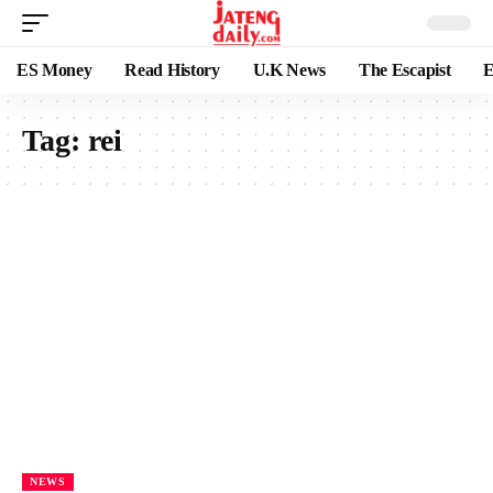
ES Money
Read History
U.K News
The Escapist
E
Tag:
rei
NEWS