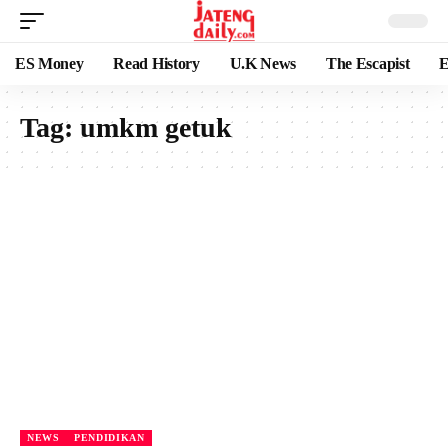
ES Money
Read History
U.K News
The Escapist
E
Tag:
umkm getuk
NEWS
PENDIDIKAN