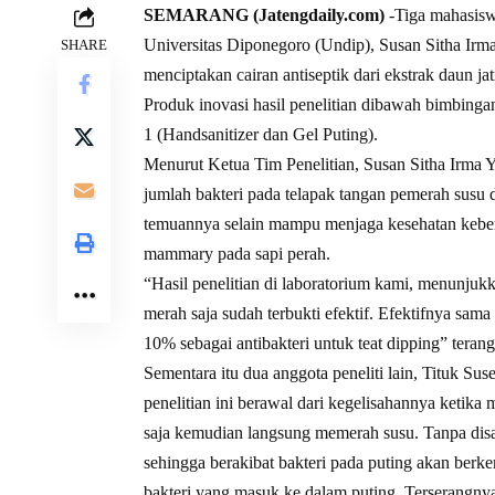
SEMARANG (Jatengdaily.com)
-Tiga mahasisw
Universitas Diponegoro (Undip), Susan Sitha Irma
SHARE
menciptakan cairan antiseptik dari ekstrak daun jat
Produk inovasi hasil penelitian dibawah bimbinga
1 (Handsanitizer dan Gel Puting).
Menurut Ketua Tim Penelitian, Susan Sitha Irma 
jumlah bakteri pada telapak tangan pemerah susu
temuannya selain mampu menjaga kesehatan keber
mammary pada sapi perah.
“Hasil penelitian di laboratorium kami, menunjukk
merah saja sudah terbukti efektif. Efektifnya sa
10% sebagai antibakteri untuk teat dipping” teran
Sementara itu dua anggota peneliti lain, Tituk Su
penelitian ini berawal dari kegelisahannya ketik
saja kemudian langsung memerah susu. Tanpa disa
sehingga berakibat bakteri pada puting akan ber
bakteri yang masuk ke dalam puting. Terserangnya 