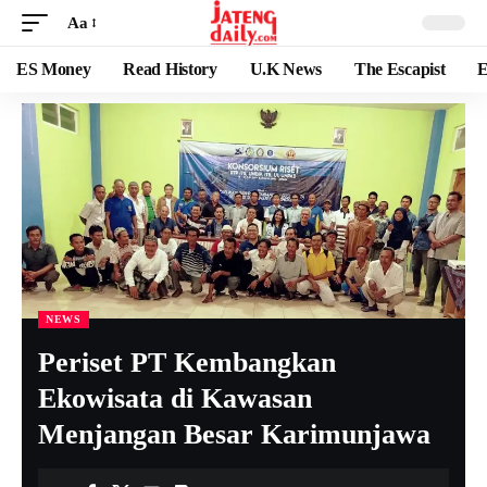
Aa
ES Money
Read History
U.K News
The Escapist
E
NEWS
Periset PT Kembangkan
Ekowisata di Kawasan
Menjangan Besar Karimunjawa