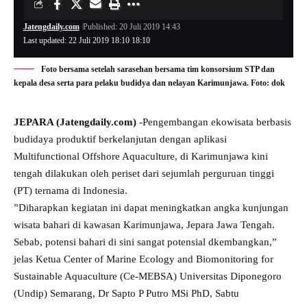
Jatengdaily.com
Published: 20 Juli 2019 14:43
Last updated: 22 Juli 2019 18:10 18:10
Foto bersama setelah sarasehan bersama tim konsorsium STP dan
kepala desa serta para pelaku budidya dan nelayan Karimunjawa. Foto: dok
JEPARA (Jatengdaily.com)
-Pengembangan ekowisata berbasis
budidaya produktif berkelanjutan dengan aplikasi
Multifunctional Offshore Aquaculture, di Karimunjawa kini
tengah dilakukan oleh periset dari sejumlah perguruan tinggi
(PT) ternama di Indonesia.
”Diharapkan kegiatan ini dapat meningkatkan angka kunjungan
wisata bahari di kawasan Karimunjawa, Jepara Jawa Tengah.
Sebab, potensi bahari di sini sangat potensial dkembangkan,”
jelas Ketua Center of Marine Ecology and Biomonitoring for
Sustainable Aquaculture (Ce-MEBSA) Universitas Diponegoro
(Undip) Semarang, Dr Sapto P Putro MSi PhD, Sabtu