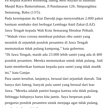
Plt Kepala Kanwil Kemenag Jateng Moh Ahyani di halaman
Masjid Raya Baiturrahman, Jl Pandanaran 126, Simpanglima
Semarang, Rabu (13/5).
Pada kesempatan itu Kiai Darodji juga menyerahkan 2.000 paket
bantuan sembako dari berbagai Lembaga Amil Zakat (LAZ)
Jawa Tengah kepada Wali Kota Semarang Hendrar Prihadi.
‘’Wabah virus corona membuat puluhan ribu santri yang
mondok di sejumlah pondok pesantren di Jawa Tengah
memutuskan tidak pulang kampung,’’ kata gubernur.
“Di Jawa Tengah, masih ada 23.000 lebih santri yang ada di 400
pondok pesantren. Mereka memutuskan untuk tidak pulang. Jadi
kami memberikan bantuan kepada para santri yang tidak mudik
ini,” kata Ganjar.
Para santri tersebut, lanjutnya, berasal dari sejumlah daerah. Tak
hanya dari Jateng, banyak pula santri yang berasal dari luar
Jawa. ”Mereka adalah patriot bangsa karena rela tidak pulang.
Sehingga hidupnya harus kita jamin. Saya berpesan pada
pengurus pondok pesantren untuk menjaga agar tidak pulang,