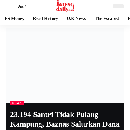
Aa
ES Money
Read History
U.K News
The Escapist
E
NEWS
23.194 Santri Tidak Pulang
Kampung, Baznas Salurkan Dana