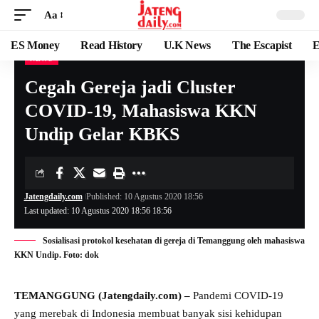
Aa
ES Money
Read History
U.K News
The Escapist
E
NEWS
Cegah Gereja jadi Cluster
COVID-19, Mahasiswa KKN
Undip Gelar KBKS
Jatengdaily.com
Published: 10 Agustus 2020 18:56
Last updated: 10 Agustus 2020 18:56 18:56
Sosialisasi protokol kesehatan di gereja di Temanggung oleh mahasiswa
KKN Undip. Foto: dok
TEMANGGUNG (Jatengdaily.com) –
Pandemi COVID-19
yang merebak di Indonesia membuat banyak sisi kehidupan