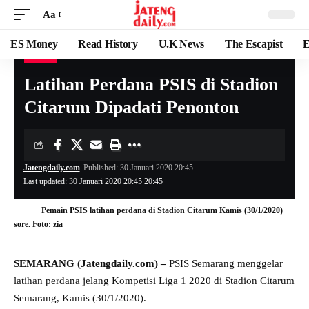
Aa
ES Money
Read History
U.K News
The Escapist
E
NEWS
Latihan Perdana PSIS di Stadion
Citarum Dipadati Penonton
Jatengdaily.com
Published: 30 Januari 2020 20:45
Last updated: 30 Januari 2020 20:45 20:45
Pemain PSIS latihan perdana di Stadion Citarum Kamis (30/1/2020)
sore. Foto: zia
SEMARANG (Jatengdaily.com) –
PSIS Semarang menggelar
latihan perdana jelang Kompetisi Liga 1 2020 di Stadion Citarum
Semarang, Kamis (30/1/2020).