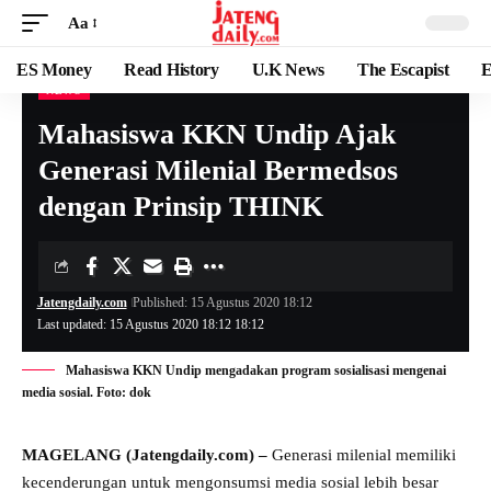
Aa
ES Money
Read History
U.K News
The Escapist
E
NEWS
Mahasiswa KKN Undip Ajak
Generasi Milenial Bermedsos
dengan Prinsip THINK
Jatengdaily.com
Published: 15 Agustus 2020 18:12
Last updated: 15 Agustus 2020 18:12 18:12
Mahasiswa KKN Undip mengadakan program sosialisasi mengenai
media sosial. Foto: dok
MAGELANG (Jatengdaily.com) –
Generasi milenial memiliki
kecenderungan untuk mengonsumsi media sosial lebih besar