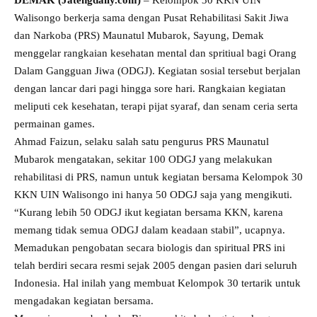
DEMAK (Jatengdaily.com)
– Kelompok 30 KKN UIN
Walisongo berkerja sama dengan Pusat Rehabilitasi Sakit Jiwa
dan Narkoba (PRS) Maunatul Mubarok, Sayung, Demak
menggelar rangkaian kesehatan mental dan spritiual bagi Orang
Dalam Gangguan Jiwa (ODGJ). Kegiatan sosial tersebut berjalan
dengan lancar dari pagi hingga sore hari. Rangkaian kegiatan
meliputi cek kesehatan, terapi pijat syaraf, dan senam ceria serta
permainan games.
Ahmad Faizun, selaku salah satu pengurus PRS Maunatul
Mubarok mengatakan, sekitar 100 ODGJ yang melakukan
rehabilitasi di PRS, namun untuk kegiatan bersama Kelompok 30
KKN UIN Walisongo ini hanya 50 ODGJ saja yang mengikuti.
“Kurang lebih 50 ODGJ ikut kegiatan bersama KKN, karena
memang tidak semua ODGJ dalam keadaan stabil”, ucapnya.
Memadukan pengobatan secara biologis dan spiritual PRS ini
telah berdiri secara resmi sejak 2005 dengan pasien dari seluruh
Indonesia. Hal inilah yang membuat Kelompok 30 tertarik untuk
mengadakan kegiatan bersama.