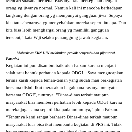
Mencari suasana berbeda. Biasanya kita berkegiatan dengan
orang yg jiwanya normal. Namun kali ini mencoba berhadapan
langsung dengan orang yg mempunyai gangguan jiwa. Supaya
kita tau sebenarnya yg menyebabkan mereka seperti itu apa. Dan
kita bisa lebih menghargai orang yg memiliki gangguan
tersebut,” kata Wiji selaku penanggung jawab kegiatan.
Mahasiswa KKN UIN melakukan praktik penyembuhan pijat saraf.
Foto:dok
Kegiatan ini pun disambut baik oleh Faizun karena menjadi
salah satu bentuk perhatian kepada ODGJ. “Saya mengucapkan
terima kasih kepada teman-teman yang sudah mau berkegiatan
bersama disini. Ikut merasakan bagaimana rasanya menyatu
bersama ODGJ”, tuturnya. ”Dinas-dinas terkait maupun
masyarakat bisa memberi perhatian lebih kepada ODGJ karena
mereka juga sama seperti kita pada umumnya,” pinta Faizun.
“Tentunya kami sangat berharap Dinas-dinas terkait maupun
masyarakat luas bisa ikut membantu kegiatan di PRS ini. Tidak
hanya secara materi namun juga bisa dalam program-program