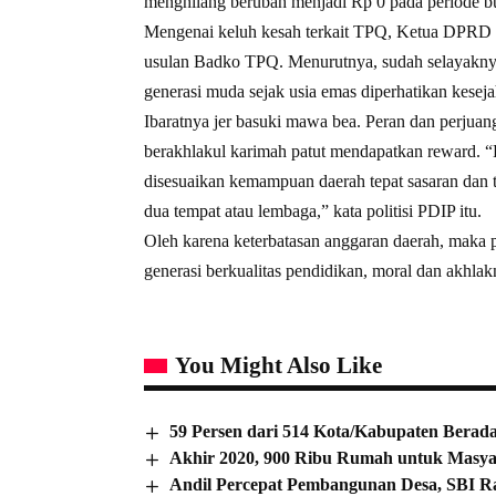
menghilang berubah menjadi Rp 0 pada periode bu
Mengenai keluh kesah terkait TPQ, Ketua DPRD
usulan Badko TPQ. Menurutnya, sudah selayaknya
generasi muda sejak usia emas diperhatikan kesej
Ibaratnya jer basuki mawa bea. Peran dan perjua
berakhlakul karimah patut mendapatkan reward. “
disesuaikan kemampuan daerah tepat sasaran dan 
dua tempat atau lembaga,” kata politisi PDIP itu.
Oleh karena keterbatasan anggaran daerah, maka 
generasi berkualitas pendidikan, moral dan akhl
You Might Also Like
59 Persen dari 514 Kota/Kabupaten Berad
Akhir 2020, 900 Ribu Rumah untuk Masya
Andil Percepat Pembangunan Desa, SBI R