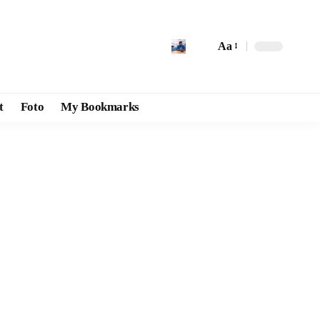
Aa
t
Foto
My Bookmarks