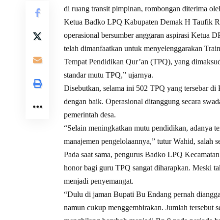
di ruang transit pimpinan, rombongan diterima
Ketua Badko LPQ Kabupaten Demak H Taufik Rif
operasional bersumber anggaran aspirasi Ketua D
telah dimanfaatkan untuk menyelenggarakan Traini
Tempat Pendidikan Qur’an (TPQ), yang dimaksudk
standar mutu TPQ,” ujarnya.
Disebutkan, selama ini 502 TPQ yang tersebar di
dengan baik. Operasional ditanggung secara swad
pemerintah desa.
“Selain meningkatkan mutu pendidikan, adanya t
manajemen pengelolaannya,” tutur Wahid, salah
Pada saat sama, pengurus Badko LPQ Kecamatan G
honor bagi guru TPQ sangat diharapkan. Meski ta
menjadi penyemangat.
“Dulu di jaman Bupati Bu Endang pernah diangga
namun cukup menggembirakan. Jumlah tersebut s