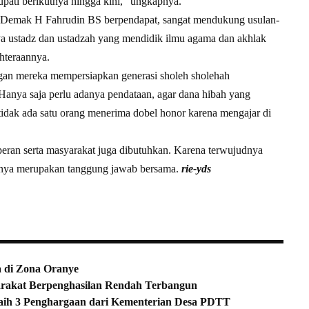
pati berikutnya hingga kini,” ungkapnya.
 Demak H Fahrudin BS berpendapat, sangat mendukung usulan-
 ustadz dan ustadzah yang mendidik ilmu agama dan akhlak
ahteraannya.
ngan mereka mempersiapkan generasi sholeh sholehah
Hanya saja perlu adanya pendataan, agar dana hibah yang
tidak ada satu orang menerima dobel honor karena mengajar di
peran serta masyarakat juga dibutuhkan. Karena terwujudnya
aknya merupakan tanggung jawab bersama.
rie-yds
a di Zona Oranye
rakat Berpenghasilan Rendah Terbangun
aih 3 Penghargaan dari Kementerian Desa PDTT