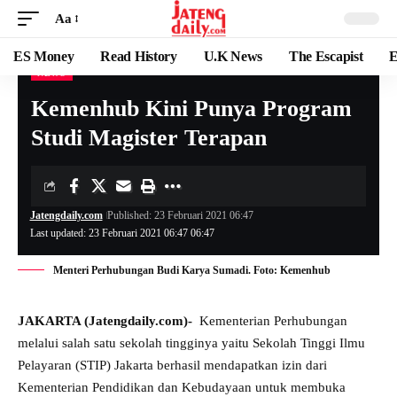
Aa
ES Money
Read History
U.K News
The Escapist
E
NEWS
Kemenhub Kini Punya Program
Studi Magister Terapan
Jatengdaily.com
Published: 23 Februari 2021 06:47
Last updated: 23 Februari 2021 06:47 06:47
Menteri Perhubungan Budi Karya Sumadi. Foto: Kemenhub
JAKARTA (Jatengdaily.com)-
Kementerian Perhubungan
melalui salah satu sekolah tingginya yaitu Sekolah Tinggi Ilmu
Pelayaran (STIP) Jakarta berhasil mendapatkan izin dari
Kementerian Pendidikan dan Kebudayaan untuk membuka