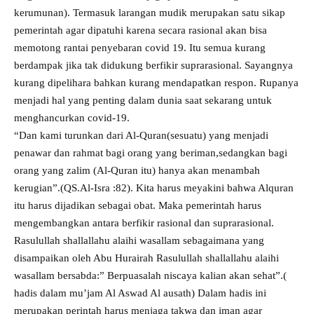
kerumunan). Termasuk larangan mudik merupakan satu sikap
pemerintah agar dipatuhi karena secara rasional akan bisa
memotong rantai penyebaran covid 19. Itu semua kurang
berdampak jika tak didukung berfikir suprarasional. Sayangnya
kurang dipelihara bahkan kurang mendapatkan respon. Rupanya
menjadi hal yang penting dalam dunia saat sekarang untuk
menghancurkan covid-19.
“Dan kami turunkan dari Al-Quran(sesuatu) yang menjadi
penawar dan rahmat bagi orang yang beriman,sedangkan bagi
orang yang zalim (Al-Quran itu) hanya akan menambah
kerugian”.(QS.Al-Isra :82). Kita harus meyakini bahwa Alquran
itu harus dijadikan sebagai obat. Maka pemerintah harus
mengembangkan antara berfikir rasional dan suprarasional.
Rasulullah shallallahu alaihi wasallam sebagaimana yang
disampaikan oleh Abu Hurairah Rasulullah shallallahu alaihi
wasallam bersabda:” Berpuasalah niscaya kalian akan sehat”.(
hadis dalam mu’jam Al Aswad Al ausath) Dalam hadis ini
merupakan perintah harus menjaga takwa dan iman agar