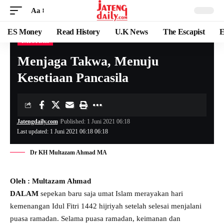
Aa
ES Money
Read History
U.K News
The Escapist
E
TAUSIYAH
Menjaga Takwa, Menuju
Kesetiaan Pancasila
Jatengdaily.com
Published: 1 Juni 2021 06:18
Last updated: 1 Juni 2021 06:18 06:18
Dr KH Multazam Ahmad MA
Oleh : Multazam Ahmad
DALAM
sepekan baru saja umat Islam merayakan hari
kemenangan Idul Fitri 1442 hijriyah setelah selesai menjalani
puasa ramadan. Selama puasa ramadan, keimanan dan