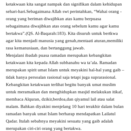
ketakwaan kita sangat nampak dan signifikan dalam kehidupan
sehari-hari.Sebagaimana Allah swt perintahkan, “Wahai orang -
orang yang beriman diwajibkan atas kamu berpuasa
sebagaimana diwajibkan atas orang sebelum kamu agar kamu
bertakwa”.(QS. Al-Baqarah:183). Kita disuruh untuk bertkwa
agar kita menjadi manusia yang genah,mentaati aturan,memiliki
rasa kemanusiaan, dan bertanggung jawab.
Menjalani ibadah puasa ramadan merupakan kebangkitan
ketakwaan kita kepada Allah subhanahu wa ta’ala. Ramadan
merupakan spirit umat Islam untuk meyakini hal-hal yang gaib –
tidak hanya persoalan rasional saja tetapi juga suprarasional.
Kebangkitan ketakwaan terlihat begitu banyak umat muslim
untuk meramaikan dan menghidupkan masjid melakukan itikaf,
membaca Alquran, dzikir,berdoa,dan qiyamul lail atau salat
malam. Bahkan diyakini menjelang 10 hari terakhir dalam bulan
ramadan banyak umat Islam berharap mendapatkan Lailatul
Qadar. Itulah sebabnya meyakini sesuatu yang gaib adalah
merupakan ciri-ciri orang yang bertakwa.