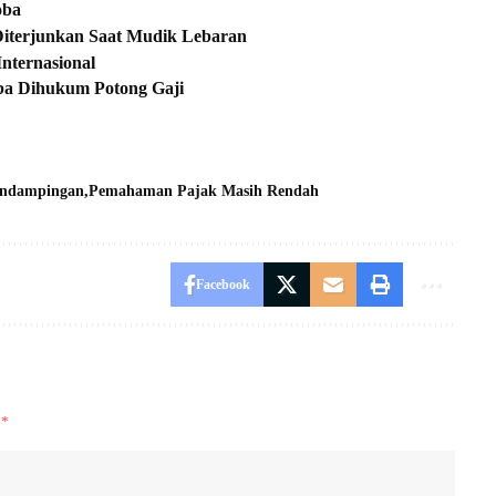
oba
 Diterjunkan Saat Mudik Lebaran
ternasional
mba Dihukum Potong Gaji
endampingan
Pemahaman Pajak Masih Rendah
Facebook
i
*