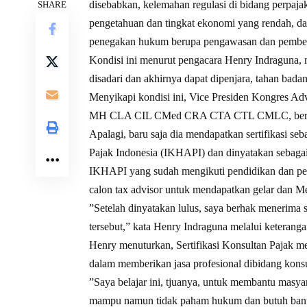
disebabkan, kelemahan regulasi di bidang perpajaka
SHARE
pengetahuan dan tingkat ekonomi yang rendah, da
penegakan hukum berupa pengawasan dan pemberia
Kondisi ini menurut pengacara Henry Indraguna
disadari dan akhirnya dapat dipenjara, tahan badan 
Menyikapi kondisi ini, Vice Presiden Kongres Ad
MH CLA CIL CMed CRA CTA CTL CMLC, bergerak
Apalagi, baru saja dia mendapatkan sertifikasi s
Pajak Indonesia (IKHAPI) dan dinyatakan sebagai p
IKHAPI yang sudah mengikuti pendidikan dan pela
calon tax advisor untuk mendapatkan gelar dan M
”Setelah dinyatakan lulus, saya berhak menerima 
tersebut,” kata Henry Indraguna melalui keterangan
Henry menuturkan, Sertifikasi Konsultan Pajak m
dalam memberikan jasa profesional dibidang konsu
”Saya belajar ini, tjuanya, untuk membantu masy
mampu namun tidak paham hukum dan butuh bant