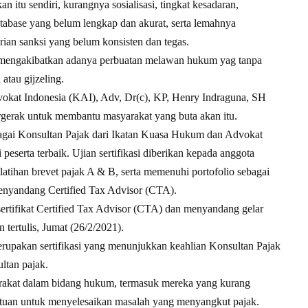
n itu sendiri, kurangnya sosialisasi, tingkat kesadaran,
tabase yang belum lengkap dan akurat, serta lemahnya
n sanksi yang belum konsisten dan tegas.
, mengakibatkan adanya perbuatan melawan hukum yag tanpa
atau gijzeling.
vokat Indonesia (KAI), Adv, Dr(c), KP, Henry Indraguna, SH
 untuk membantu masyarakat yang buta akan itu.
ebagai Konsultan Pajak dari Ikatan Kuasa Hukum dan Advokat
eserta terbaik. Ujian sertifikasi diberikan kepada anggota
tihan brevet pajak A & B, serta memenuhi portofolio sebagai
enyandang Certified Tax Advisor (CTA).
sertifikat Certified Tax Advisor (CTA) dan menyandang gelar
 tertulis, Jumat (26/2/2021).
erupakan sertifikasi yang menunjukkan keahlian Konsultan Pajak
ltan pajak.
arakat dalam bidang hukum, termasuk mereka yang kurang
uan untuk menyelesaikan masalah yang menyangkut pajak.