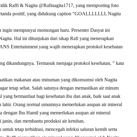
 milik Raffi & Nagita @Rafinagita1717, yang memposting foto
bertanda positif, yang didukung caption “GOALLLLLLL Nagita
n ingin mempunyai momongan baru. Presenter Dasyat ini
 Nagita. Hal ini ditunjukan dari sikap Rafi yang menerapkan
RANS Entertainment yang wajib menerapkan protokol kesehatan
ng dikandungnya. Termasuk menjaga protokol kesehatan, ” kata
erhatikan makanan atau minuman yang dikonsumsi oleh Nagita
 agar tetap sehat. Salah satunya dengan memastikan air minum
 yang bermanfaat bagi kesehatan ibu dan anak, baik saat anak
h lahir. Orang normal umumnya memerlukan asupan air mineral
lnya dengan Ibu Hamil yang memerlukan asupan air mineral
i janin, dan membantu produksi air ketuban.
u untuk tetap terhidrasi, mencegah infeksi saluran kemih serta