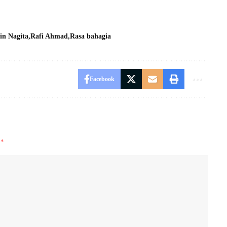
nin Nagita
Rafi Ahmad
Rasa bahagia
Facebook
i
*