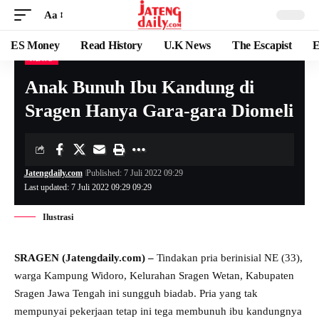
Aa
ES Money
Read History
U.K News
The Escapist
E
NEWS
Anak Bunuh Ibu Kandung di
Sragen Hanya Gara-gara Diomeli
Jatengdaily.com
Published: 7 Juli 2022 09:29
Last updated: 7 Juli 2022 09:29 09:29
Ilustrasi
SRAGEN (Jatengdaily.com) –
Tindakan pria berinisial NE (33),
warga Kampung Widoro, Kelurahan Sragen Wetan, Kabupaten
Sragen Jawa Tengah ini sungguh biadab. Pria yang tak
mempunyai pekerjaan tetap ini tega membunuh ibu kandungnya