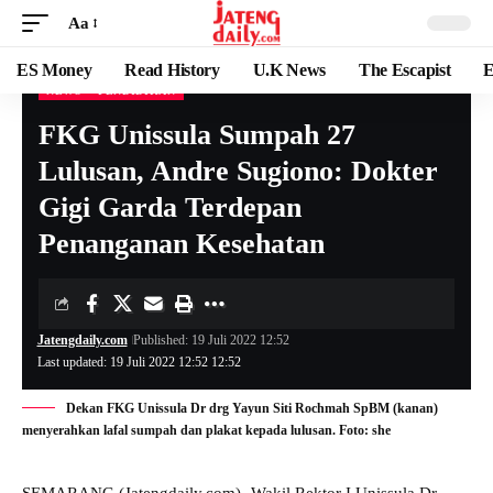
Aa
ES Money
Read History
U.K News
The Escapist
E
NEWS
PENDIDIKAN
FKG Unissula Sumpah 27
Lulusan, Andre Sugiono: Dokter
Gigi Garda Terdepan
Penanganan Kesehatan
Jatengdaily.com
Published: 19 Juli 2022 12:52
Last updated: 19 Juli 2022 12:52 12:52
Dekan FKG Unissula Dr drg Yayun Siti Rochmah SpBM (kanan)
menyerahkan lafal sumpah dan plakat kepada lulusan. Foto: she