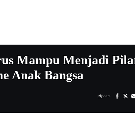
rus Mampu Menjadi Pila
me Anak Bangsa
Share