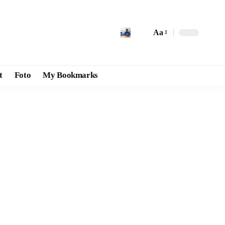
Aa
t
Foto
My Bookmarks