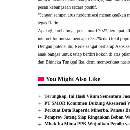
pesan kebangsaan secara positif.
“Jangan sampai arus modernisasi menanggalkan mar
tegas Rerie.
Apalagi, tambahnya, per Januari 2022, terdapat 20
internet Indonesia mencapai 73,7% dari total popul
Dengan potensi itu, Rerie sangat berharap Asosi
anak bangsa untuk tetap berdiri kokoh di atas p
dan Bhineka Tunggal Ika, demi memperkuat nasio
You Might Also Like
Terungkap, Ini Hasil Visum Sementara Ja
PT SMOR Komitmen Dukung Akselerasi 
Perkuat Data Raperda Minerba, Pansus B
Pemprov Jateng Siap Ringankan Beban W
Mbak Ita Minta PPK Wujudkan Pemilu ya