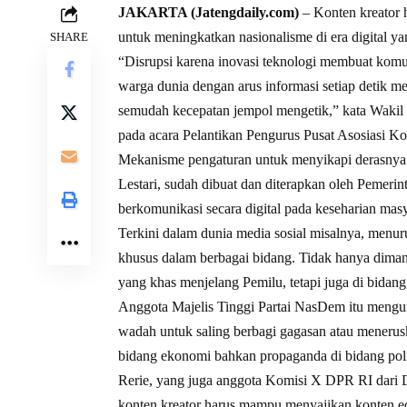
JAKARTA (Jatengdaily.com)
– Konten kreator 
untuk meningkatkan nasionalisme di era digital ya
SHARE
“Disrupsi karena inovasi teknologi membuat komuni
warga dunia dengan arus informasi setiap detik me
semudah kecepatan jempol mengetik,” kata Wakil 
pada acara Pelantikan Pengurus Pusat Asosiasi 
Mekanisme pengaturan untuk menyikapi derasnya ar
Lestari, sudah dibuat dan diterapkan oleh Pemerin
berkomunikasi secara digital pada keseharian masy
Terkini dalam dunia media sosial misalnya, menur
khusus dalam berbagai bidang. Tidak hanya diman
yang khas menjelang Pemilu, tetapi juga di bidang
Anggota Majelis Tinggi Partai NasDem itu mengu
wadah untuk saling berbagi gagasan atau menerusk
bidang ekonomi bahkan propaganda di bidang poli
Rerie, yang juga anggota Komisi X DPR RI dari D
konten kreator harus mampu menyajikan konten edu