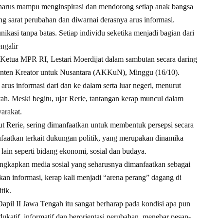
harus mampu menginspirasi dan mendorong setiap anak bangsa
ng sarat perubahan dan diwarnai derasnya arus informasi.
kasi tanpa batas. Setiap individu seketika menjadi bagian dari
ngalir
Ketua MPR RI, Lestari Moerdijat dalam sambutan secara daring
Konten Kreator untuk Nusantara (AKKuN), Minggu (16/10).
us informasi dari dan ke dalam serta luar negeri, menurut
tah. Meski begitu, ujar Rerie, tantangan kerap muncul dalam
arakat.
ut Rerie, sering dimanfaatkan untuk membentuk persepsi secara
faatkan terkait dukungan politik, yang merupakan dinamika
 lain seperti bidang ekonomi, sosial dan budaya.
ngkapkan media sosial yang seharusnya dimanfaatkan sebagai
an informasi, kerap kali menjadi “arena perang” dagang di
tik.
apil II Jawa Tengah itu sangat berharap pada kondisi apa pun
katif, informatif dan berorientasi perubahan, menebar pesan-