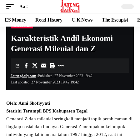
Aa
ES Money
Read History
U.K News
The Escapist
E
TAUSIYAH
Karakteristik Andil Ekonomi
Generasi Milenial dan Z
Jatengdaily.com
Published: 27 November 2023 19:42
Last updated: 27 November 2023 19:42 19:42
Oleh: Anni Shofiyyati
Statisiti Terampil BPS Kabupaten Tegal
Generasi Z dan milenial seringkali menjadi topik pembicaraan di
lingkup sosial dan budaya. Generasi Z merupakan kelompok
individu yang lahir antara tahun 1997 hingga 2012, saat ini