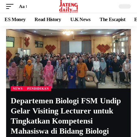
Aa
ES Money
Read History
U.K News
The Escapist
E
NEWS
PENDIDIKAN
Departemen Biologi FSM Undip
Gelar Visiting Lecturer untuk
Tingkatkan Kompetensi
Mahasiswa di Bidang Biologi