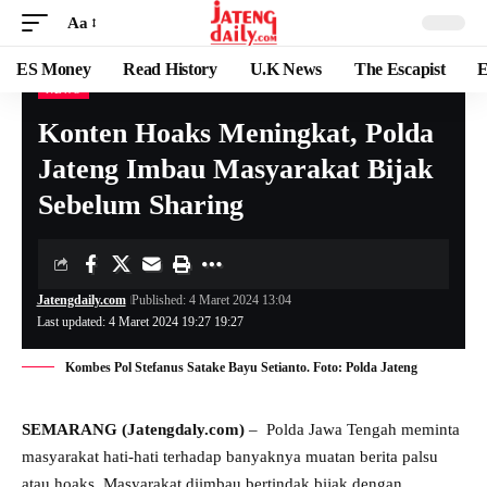
Aa
ES Money
Read History
U.K News
The Escapist
E
NEWS
Konten Hoaks Meningkat, Polda
Jateng Imbau Masyarakat Bijak
Sebelum Sharing
Jatengdaily.com
Published: 4 Maret 2024 13:04
Last updated: 4 Maret 2024 19:27 19:27
Kombes Pol Stefanus Satake Bayu Setianto. Foto: Polda Jateng
SEMARANG (Jatengdaly.com)
– Polda Jawa Tengah meminta
masyarakat hati-hati terhadap banyaknya muatan berita palsu
atau hoaks. Masyarakat diimbau bertindak bijak dengan