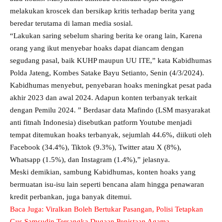
melakukan kroscek dan bersikap kritis terhadap berita yang
beredar terutama di laman media sosial.
“Lakukan saring sebelum sharing berita ke orang lain, Karena
orang yang ikut menyebar hoaks dapat diancam dengan
segudang pasal, baik KUHP maupun UU ITE,” kata Kabidhumas
Polda Jateng, Kombes Satake Bayu Setianto, Senin (4/3/2024).
Kabidhumas menyebut, penyebaran hoaks meningkat pesat pada
akhir 2023 dan awal 2024. Adapun konten terbanyak terkait
dengan Pemilu 2024. ” Berdasar data Mafindo (LSM masyarakat
anti fitnah Indonesia) disebutkan patform Youtube menjadi
tempat ditemukan hoaks terbanyak, sejumlah 44.6%, diikuti oleh
Facebook (34.4%), Tiktok (9.3%), Twitter atau X (8%),
Whatsapp (1.5%), dan Instagram (1.4%),” jelasnya.
Meski demikian, sambung Kabidhumas, konten hoaks yang
bermuatan isu-isu lain seperti bencana alam hingga penawaran
kredit perbankan, juga banyak ditemui.
Baca Juga:
Viralkan Boleh Bertukar Pasangan, Polisi Tetapkan
Gus Samsudin Tersangka Dugaan Penistaan Agama