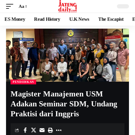
Aa
ES Money
Read History
U.K News
The Escapist
E
PENDIDIKAN
Magister Manajemen USM
Adakan Seminar SDM, Undang
Praktisi dari Inggris