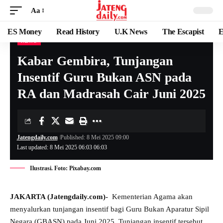
Aa
ES Money
Read History
U.K News
The Escapist
E
NEWS
Kabar Gembira, Tunjangan
Insentif Guru Bukan ASN pada
RA dan Madrasah Cair Juni 2025
Jatengdaily.com
Published: 8 Mei 2025 09:00
Last updated: 8 Mei 2025 06:03 06:03
Ilustrasi. Foto: Pixabay.com
JAKARTA (Jatengdaily.com)-
Kementerian Agama akan
menyalurkan tunjangan insentif bagi Guru Bukan Aparatur Sipil
Negara (GBASN) pada Juni 2025. Tunjangan insentif tersebut