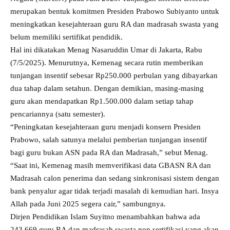
merupakan bentuk komitmen Presiden Prabowo Subiyanto untuk
meningkatkan kesejahteraan guru RA dan madrasah swasta yang
belum memiliki sertifikat pendidik.
Hal ini dikatakan Menag Nasaruddin Umar di Jakarta, Rabu
(7/5/2025). Menurutnya, Kemenag secara rutin memberikan
tunjangan insentif sebesar Rp250.000 perbulan yang dibayarkan
dua tahap dalam setahun. Dengan demikian, masing-masing
guru akan mendapatkan Rp1.500.000 dalam setiap tahap
pencariannya (satu semester).
“Peningkatan kesejahteraan guru menjadi konsern Presiden
Prabowo, salah satunya melalui pemberian tunjangan insentif
bagi guru bukan ASN pada RA dan Madrasah,” sebut Menag.
“Saat ini, Kemenag masih memverifikasi data GBASN RA dan
Madrasah calon penerima dan sedang sinkronisasi sistem dengan
bank penyalur agar tidak terjadi masalah di kemudian hari. Insya
Allah pada Juni 2025 segera cair,” sambungnya.
Dirjen Pendidikan Islam Suyitno menambahkan bahwa ada
243.669 guru RA dan madrasah swasta non sertifikasi yang akan