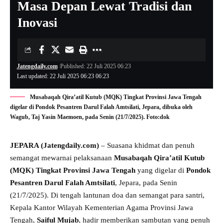
Masa Depan Lewat Tradisi dan
Inovasi
Jatengdaily.com
Published: 22 Juli 2025 06:23
Last updated: 22 Juli 2025 06:23 06:23
Musabaqah Qira’atil Kutub (MQK) Tingkat Provinsi Jawa Tengah
digelar di Pondok Pesantren Darul Falah Amtsilati, Jepara, dibuka oleh
Wagub, Taj Yasin Maemoen, pada Senin (21/7/2025). Foto:dok
JEPARA (Jatengdaily.com)
– Suasana khidmat dan penuh
semangat mewarnai pelaksanaan
Musabaqah Qira’atil Kutub
(MQK) Tingkat Provinsi Jawa Tengah
yang digelar di
Pondok
Pesantren Darul Falah Amtsilati
, Jepara, pada Senin
(21/7/2025). Di tengah lantunan doa dan semangat para santri,
Kepala Kantor Wilayah Kementerian Agama Provinsi Jawa
Tengah,
Saiful Mujab
, hadir memberikan sambutan yang penuh