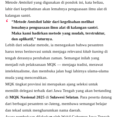
Metode
Amtsilati
yang digunakan di pondok ini, kata beliau,
lahir dari keprihatinan akan lemahnya penguasaan ilmu alat di
kalangan santri.
“Metode
Amtsilati
lahir dari kegelisahan melihat
lemahnya penguasaan ilmu alat di kalangan santri.
Maka kami hadirkan metode yang mudah, terstruktur,
dan aplikatif,” tuturnya.
Lebih dari sekadar metode, ia menegaskan bahwa pesantren
harus terus berinovasi untuk menjaga relevansi
kitab kuning
di
tengah derasnya perubahan zaman. Semangat inilah yang
menjadi ruh pelaksanaan MQK — menjaga tradisi, merawat
intelektualisme, dan membuka jalan bagi lahirnya ulama-ulama
muda yang mencerahkan.
MQK tingkat provinsi ini merupakan ajang seleksi untuk
memilih delegasi terbaik dari Jawa Tengah yang akan bertanding
di
MQK Nasional 2025
di
Sulawesi Selatan
. Para peserta datang
dari berbagai pesantren se-Jateng, membawa semangat belajar
dan tekad untuk mengharumkan nama daerah.
Acara pembukaan dilakuka
n
oleh Wakil Gubernur Jawa Tengah