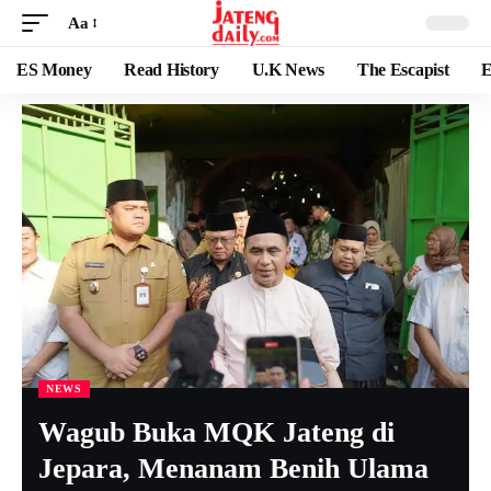
Aa
ES Money
Read History
U.K News
The Escapist
E
NEWS
Wagub Buka MQK Jateng di
Jepara, Menanam Benih Ulama