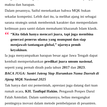
makna dan harapan.
Dalam pesannya, Saiful menekankan bahwa MQK bukan
sekadar kompetisi. Lebih dari itu, ia melihat ajang ini sebagai
sarana strategis untuk membentuk karakter dan memperdalam
keilmuan para santri dalam memahami khazanah Islam klasik.
“Kita tidak hanya mencari juara, tapi juga membina
generasi penerus ulama yang mumpuni dan siap
menjawab tantangan global,” ujarnya penuh
keyakinan.
Ia juga menyampaikan harapan besar agar Jawa Tengah dapat
kembali mempertahankan
predikat juara umum nasional
,
seperti yang pernah diraih pada tahun
2017
dan
2023
.
BACA JUGA:
Santri Jateng Siap Harumkan Nama Daerah di
Ajang MQK Nasional 2025
Tak hanya dari sisi pemerintah, apresiasi juga datang dari tuan
rumah acara,
KH. Taufiqul Hakim
, Pengasuh Ponpes Darul
Falah Amtsilati. Dalam sambutannya, beliau mengangkat
pentingnya inovasi dalam metode pembelajaran di pesantren.