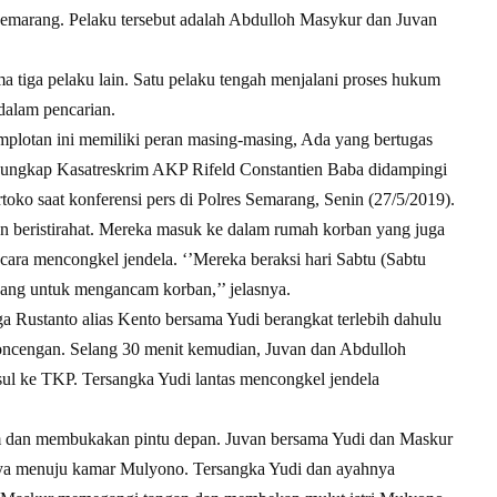
Semarang. Pelaku tersebut adalah Abdulloh Masykur dan Juvan
 tiga pelaku lain. Satu pelaku tengah menjalani proses hukum
dalam pencarian.
mplotan ini memiliki peran masing-masing, Ada yang bertugas
’ ungkap Kasatreskrim AKP Rifeld Constantien Baba didampingi
ko saat konferensi pers di Polres Semarang, Senin (27/5/2019).
an beristirahat. Mereka masuk ke dalam rumah korban yang juga
cara mencongkel jendela. ‘’Mereka beraksi hari Sabtu (Sabtu
ang untuk mengancam korban,’’ jelasnya.
a Rustanto alias Kento bersama Yudi berangkat terlebih dahulu
ncengan. Selang 30 menit kemudian, Juvan dan Abdulloh
l ke TKP. Tersangka Yudi lantas mencongkel jendela
am dan membukakan pintu depan. Juvan bersama Yudi dan Maskur
ya menuju kamar Mulyono. Tersangka Yudi dan ayahnya