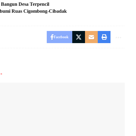
angun Desa Terpencil
kabumi Ruas Cigombong-Cibadak
Facebook
i
*