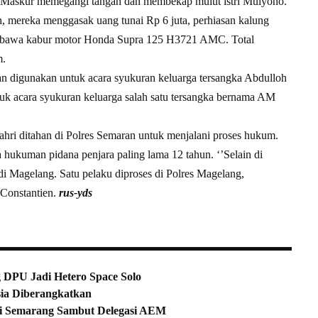
Maskur memegangi tangan dan membekap mulut istri Mulyono.
an, mereka menggasak uang tunai Rp 6 juta, perhiasan kalung
embawa kabur motor Honda Supra 125 H3721 AMC. Total
m.
an digunakan untuk acara syukuran keluarga tersangka Abdulloh
uk acara syukuran keluarga salah satu tersangka bernama AM
ahri ditahan di Polres Semaran untuk menjalani proses hukum.
ukuman pidana penjara paling lama 12 tahun. ‘’Selain di
i Magelang. Satu pelaku diproses di Polres Magelang,
 Constantien.
rus-yds
 DPU Jadi Hetero Space Solo
ia Diberangkatkan
ni Semarang Sambut Delegasi AEM