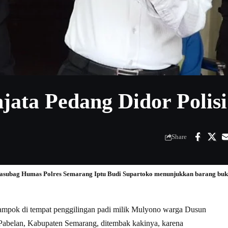
ata Pedang Didor Polisi
Share
subag Humas Polres Semarang Iptu Budi Supartoko menunjukkan barang bukti k
mpok di tempat penggilingan padi milik Mulyono warga Dusun
belan, Kabupaten Semarang, ditembak kakinya, karena