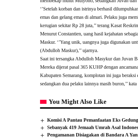
membekap mulut Mulyono, sedangkan Juvan dan 
‘’Setelah korban dan istrinya berhasil dilumpuhk
emas dan gelang emas di almari. Pelaku juga m
kerugian sekitar Rp 28 juta,’’ terang Kasat Reskri
Menurut Constantien, uang hasil kejahatan sebagi
Maskur. ‘’Yang unik, uangnya juga digunakan unt
(Abdulloh Maskur),’’ ujarnya.
Saat ini tersangka Abdulloh Masykur dan Juvan B
Mereka dijerat pasal 365 KUHP dengan ancamana h
Kabupaten Semarang, komplotan ini juga beraksi d
sedangkan dua pelaku lainnya masih buron,’’ kata
You Might Also Like
Komisi A Pantau Pemanfaatan Eks Gedung
Sebanyak 419 Jemaah Umrah Asal Indones
Pengamanan Disiagakan di Bandara A Ya