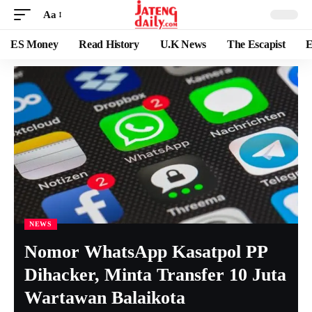
Aa
ES Money
Read History
U.K News
The Escapist
E
NEWS
Nomor WhatsApp Kasatpol PP
Dihacker, Minta Transfer 10 Juta
Wartawan Balaikota