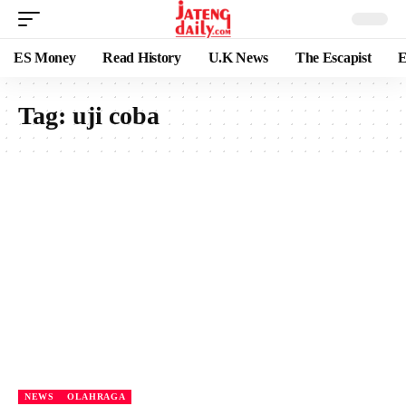
ES Money
Read History
U.K News
The Escapist
E
Tag:
uji coba
NEWS
OLAHRAGA