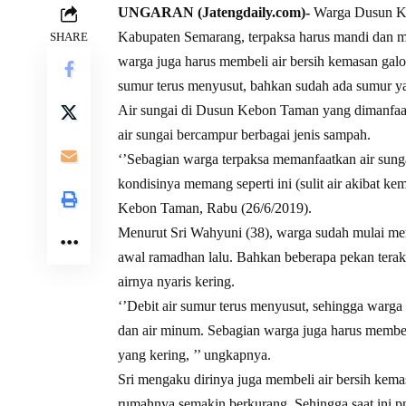
UNGARAN (Jatengdaily.com)-
Warga Dusun Ke
Kabupaten Semarang, terpaksa harus mandi dan m
SHARE
warga juga harus membeli air bersih kemasan gal
sumur terus menyusut, bahkan sudah ada sumur ya
Air sungai di Dusun Kebon Taman yang dimanfaatkan
air sungai bercampur berbagai jenis sampah.
‘’Sebagian warga terpaksa memanfaatkan air sung
kondisinya memang seperti ini (sulit air akibat ke
Kebon Taman, Rabu (26/6/2019).
Menurut Sri Wahyuni (38), warga sudah mulai mera
awal ramadhan lalu. Bahkan beberapa pekan terak
airnya nyaris kering.
‘’Debit air sumur terus menyusut, sehingga warg
dan air minum. Sebagian warga juga harus membe
yang kering, ’’ ungkapnya.
Sri mengaku dirinya juga membeli air bersih kem
rumahnya semakin berkurang. Sehingga saat ini p