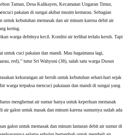
bon Taman, Desa Kalikayen, Kecamatan Ungaran Timur,
encuci pakaian di sungai akibat musim kemarau. Sebagian
on untuk kebutuhan memasak dan air minum karena debit air
ng kering.
 warga debitnya kecil. Kondisi air terlihat terlalu keruh. Tapi
ai untuk cuci pakaian dan mandi. Mau bagaimana lagi,
marau, red),’’ tutur Sri Wahyuni (38), salah satu warga Dusun
sakan kekurangan air bersih untuk kebutuhan sehari-hari sejak
hir warga terpaksa mencuci pakaiaan dan mandi di sungai yang
a harus menghemat air sumur hanya untuk keperluan memasak
li air galon untuk masak dan minum karena sumurnya sudah ada
asan galon untuk memasak dan minum lantaran debit air sumur di
ngeluarannya selama sebulan bertambah untuk membeli air