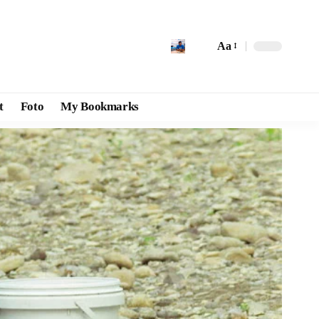
Aa
t
Foto
My Bookmarks