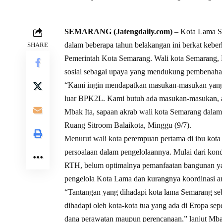
SEMARANG (Jatengdaily.com)
– Kota Lama Se
dalam beberapa tahun belakangan ini berkat keberha
SHARE
Pemerintah Kota Semarang. Wali kota Semarang, 
sosial sebagai upaya yang mendukung pembenaha
“Kami ingin mendapatkan masukan-masukan yang m
luar BPK2L. Kami butuh ada masukan-masukan, ada
Mbak Ita, sapaan akrab wali kota Semarang dala
Ruang Sitroom Balaikota, Minggu (9/7).
Menurut wali kota perempuan pertama di ibu kot
persoalaan dalam pengelolaannya. Mulai dari kon
RTH, belum optimalnya pemanfaatan bangunan yan
pengelola Kota Lama dan kurangnya koordinasi an
“Tantangan yang dihadapi kota lama Semarang se
dihadapi oleh kota-kota tua yang ada di Eropa seper
dana perawatan maupun perencanaan,” lanjut Mba