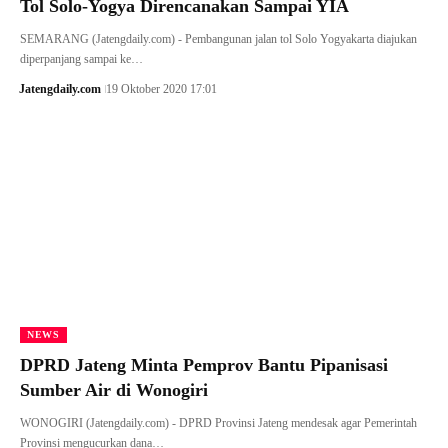
Tol Solo-Yogya Direncanakan Sampai YIA
SEMARANG (Jatengdaily.com) - Pembangunan jalan tol Solo Yogyakarta diajukan
diperpanjang sampai ke…
Jatengdaily.com
19 Oktober 2020 17:01
NEWS
DPRD Jateng Minta Pemprov Bantu Pipanisasi
Sumber Air di Wonogiri
WONOGIRI (Jatengdaily.com) - DPRD Provinsi Jateng mendesak agar Pemerintah
Provinsi mengucurkan dana…