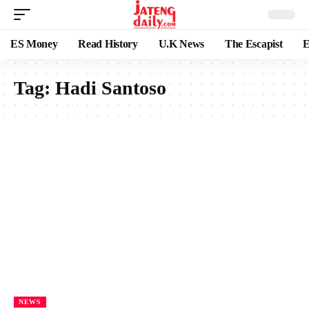
ES Money
Read History
U.K News
The Escapist
E
Tag:
Hadi Santoso
NEWS